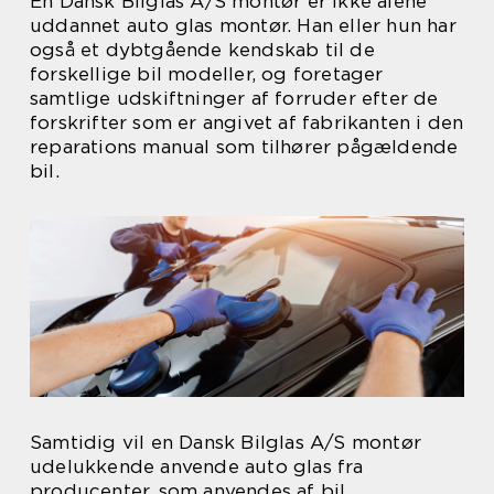
En Dansk Bilglas A/S montør er ikke alene
uddannet auto glas montør. Han eller hun har
også et dybtgående kendskab til de
forskellige bil modeller, og foretager
samtlige udskiftninger af forruder efter de
forskrifter som er angivet af fabrikanten i den
reparations manual som tilhører pågældende
bil.
Samtidig vil en Dansk Bilglas A/S montør
udelukkende anvende auto glas fra
producenter, som anvendes af bil