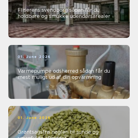
Fliserens svendborg sådan får du
holdbare og smukke udendørsarealer
01. June 2026
Varmepumpe odsherred sådan får du
mest muligt ud af din opvarmning
01. June 2026
Grøntsagsfrø nøglen til sunde og