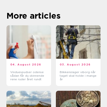
More articles
04. August 2026
03. August 2026
Vinduespudser odense
Blikkenslager viborg når
sådan får du skinnende
taget skal holde i mange
rene ruder året rundt
år