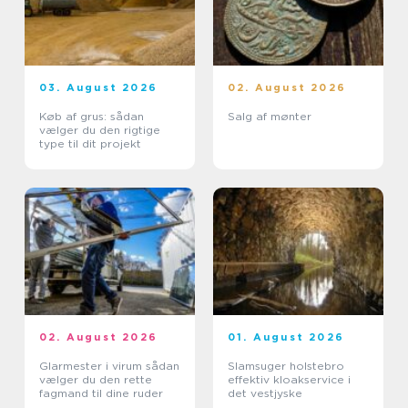
03. August 2026
02. August 2026
Køb af grus: sådan
Salg af mønter
vælger du den rigtige
type til dit projekt
02. August 2026
01. August 2026
Glarmester i virum sådan
Slamsuger holstebro
vælger du den rette
effektiv kloakservice i
fagmand til dine ruder
det vestjyske