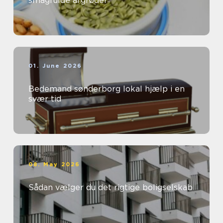
smagfulde afgrøder
01. June 2026
Bedemand sønderborg lokal hjælp i en
svær tid
08. May 2026
Sådan vælger du det rigtige boligselskab