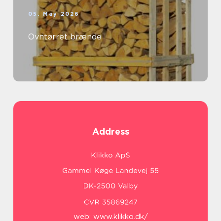
05. May 2026
Ovntørret brænde
Address
web:
www.klikko.dk/