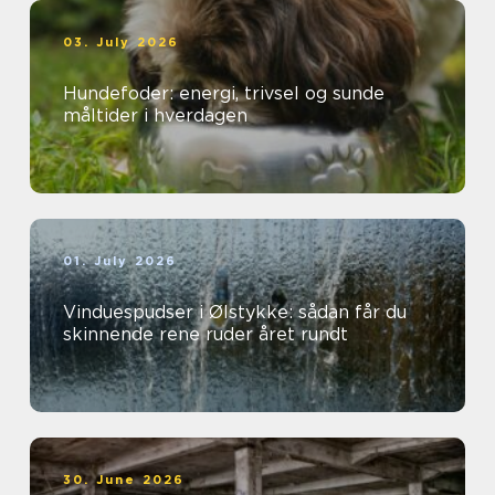
03. July 2026
Hundefoder: energi, trivsel og sunde
måltider i hverdagen
01. July 2026
Vinduespudser i Ølstykke: sådan får du
skinnende rene ruder året rundt
30. June 2026