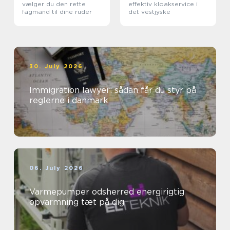
vælger du den rette
effektiv kloakservice i
fagmand til dine ruder
det vestjyske
30. July 2026
Immigration lawyer: sådan får du styr på
reglerne i danmark
06. July 2026
Varmepumper odsherred energirigtig
opvarmning tæt på dig