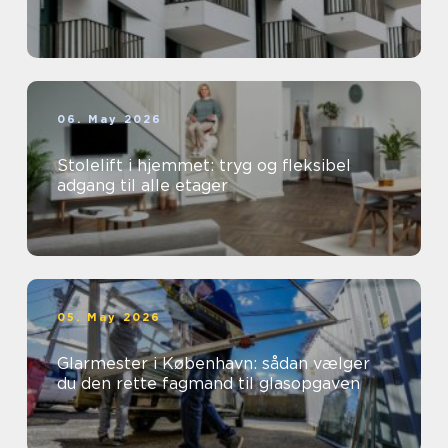
06. May 2026
Stolelift i hjemmet: tryg og fleksibel
adgang til alle etager
05. May 2026
Glarmester i København: sådan vælger
du den rette fagmand til glasopgaven