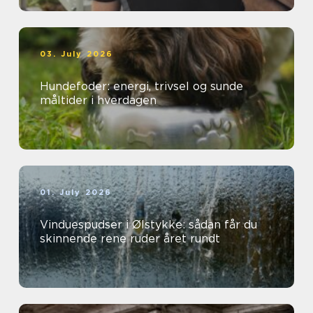
03. July 2026
Hundefoder: energi, trivsel og sunde
måltider i hverdagen
01. July 2026
Vinduespudser i Ølstykke: sådan får du
skinnende rene ruder året rundt