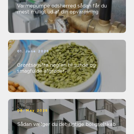
Varmepumpe odsherred sådan får du
mest muligt ud af din opvarmning
01. June 2026
Grøntsagsfrø nøglen til sunde og
smagfulde afgrøder
08. May 2026
Sådan vælger du det rigtige boligselskab