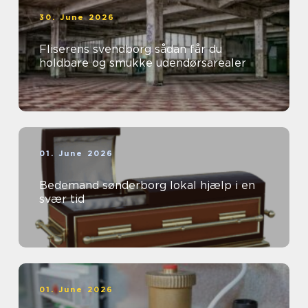
30. June 2026
Fliserens svendborg sådan får du
holdbare og smukke udendørsarealer
01. June 2026
Bedemand sønderborg lokal hjælp i en
svær tid
01. June 2026