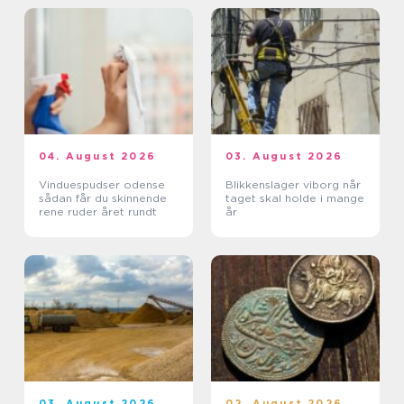
04. August 2026
03. August 2026
Vinduespudser odense
Blikkenslager viborg når
sådan får du skinnende
taget skal holde i mange
rene ruder året rundt
år
03. August 2026
02. August 2026