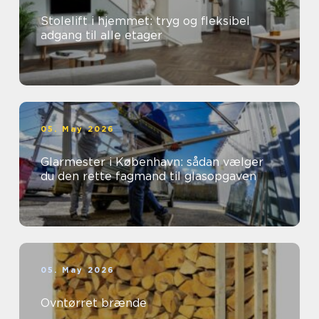
Stolelift i hjemmet: tryg og fleksibel
adgang til alle etager
05. May 2026
Glarmester i København: sådan vælger
du den rette fagmand til glasopgaven
05. May 2026
Ovntørret brænde