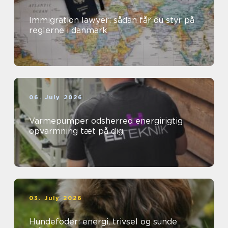
Immigration lawyer: sådan får du styr på
reglerne i danmark
06. July 2026
Varmepumper odsherred energirigtig
opvarmning tæt på dig
03. July 2026
Hundefoder: energi, trivsel og sunde