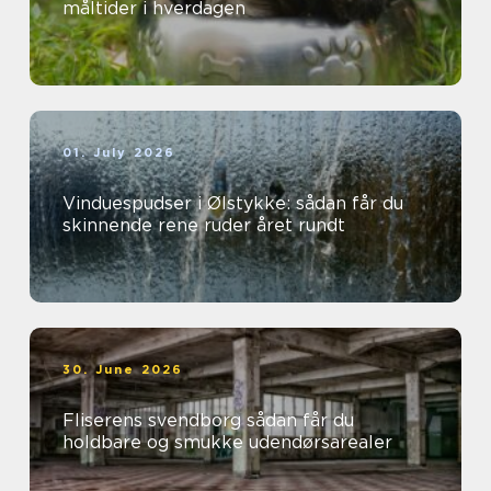
måltider i hverdagen
01. July 2026
Vinduespudser i Ølstykke: sådan får du
skinnende rene ruder året rundt
30. June 2026
Fliserens svendborg sådan får du
holdbare og smukke udendørsarealer