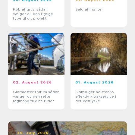
Køb af grus: sådan
Salg af mønter
vælger du den rigtige
type til dit projekt
02. August 2026
01. August 2026
Glarmester i virum sådan
Slamsuger holstebro
vælger du den rette
effektiv kloakservice i
fagmand til dine ruder
det vestjyske
30. July 2026