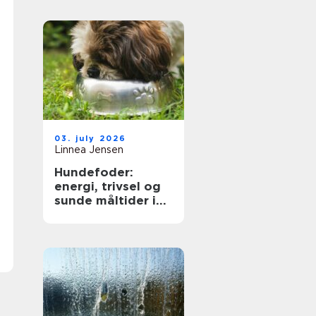
på dig
03. july 2026
Linnea Jensen
Hundefoder:
energi, trivsel og
sunde måltider i
hverdagen