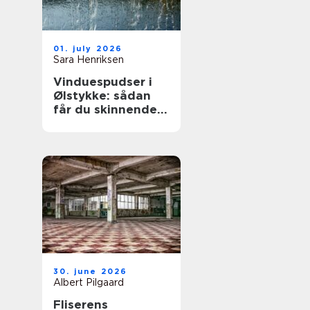
01. july 2026
Sara Henriksen
Vinduespudser i
Ølstykke: sådan
får du skinnende
rene ruder året
rundt
30. june 2026
Albert Pilgaard
Fliserens