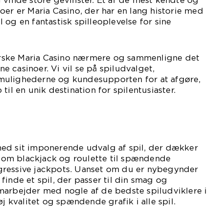
 vinde store gevinster. Et af de mest kendte og
oer er Maria Casino, der har en lang historie med
 og en fantastisk spilleoplevelse for sine
dforske Maria Casino nærmere og sammenligne det
 casinoer. Vi vil se på spiludvalget,
mulighederne og kundesupporten for at afgøre,
til en unik destination for spilentusiaster.
ed sit imponerende udvalg af spil, der dækker
l som blackjack og roulette til spændende
gressive jackpots. Uanset om du er nybegynder
du finde et spil, der passer til din smag og
marbejder med nogle af de bedste spiludviklere i
øj kvalitet og spændende grafik i alle spil.