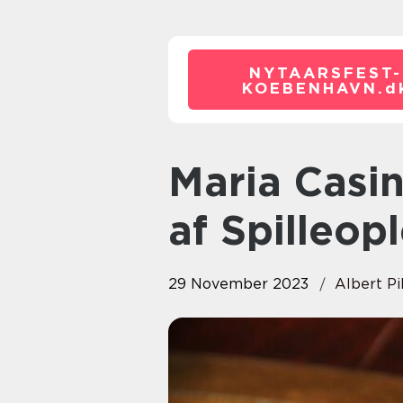
NYTAARSFEST-
KOEBENHAVN.
d
Maria Casino – En Gennemgang
af Spilleop
29 November 2023
Albert Pi