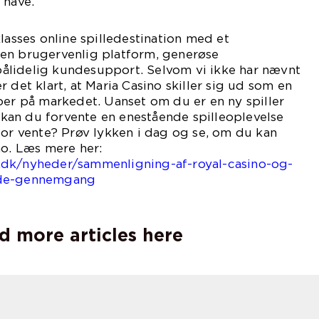
 have.
lasses online spilledestination med et
en brugervenlig platform, generøse
lidelig kundesupport. Selvom vi ikke har nævnt
 det klart, at Maria Casino skiller sig ud som en
oer på markedet. Uanset om du er en ny spiller
, kan du forvente en enestående spilleoplevelse
for vente? Prøv lykken i dag og se, om du kan
no. Læs mere her:
.dk/nyheder/sammenligning-af-royal-casino-og-
nde-gennemgang
d more articles here