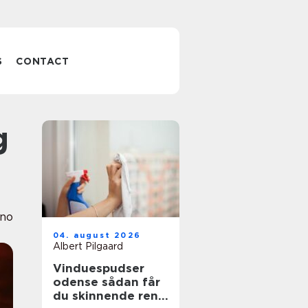
S
CONTACT
ino
04. august 2026
Albert Pilgaard
Vinduespudser
odense sådan får
du skinnende rene